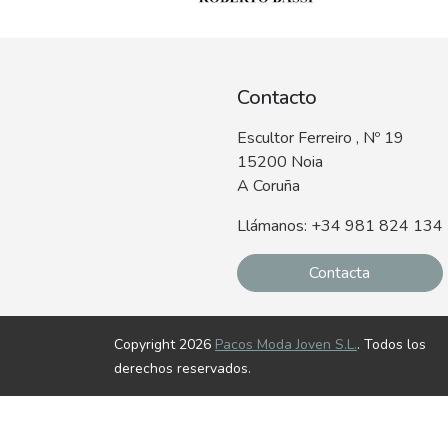
Contacto
Escultor Ferreiro , Nº 19
15200 Noia
A Coruña
Llámanos: +34 981 824 134
Contacta
Copyright 2026
Pacos Moda Joven S.L.
. Todos los
derechos reservados.