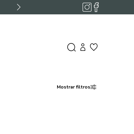
Encuentra el traje perfecto para tu boda, asesoramien
Mostrar filtros